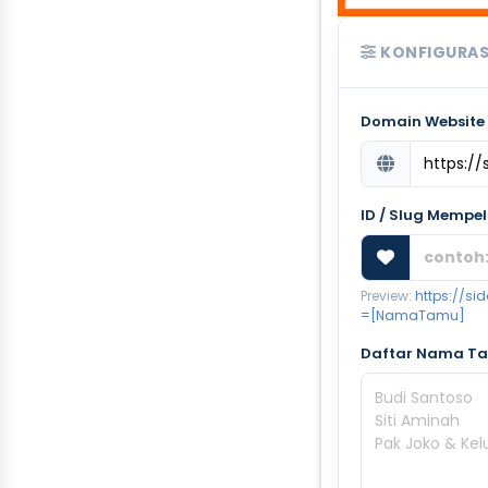
KONFIGURAS
Domain Website
ID / Slug Mempe
Preview:
https://s
=[NamaTamu]
Daftar Nama Tam