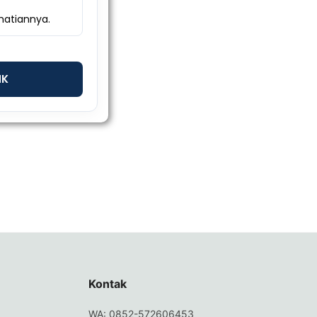
NK
Kontak
WA: 0852-572606453