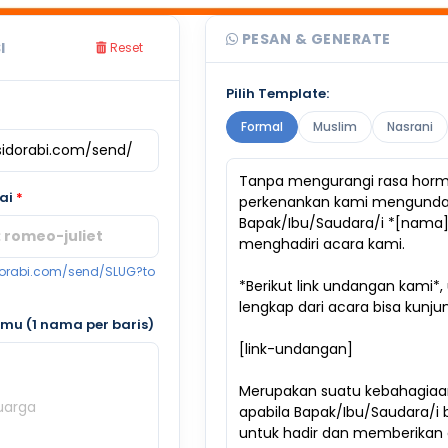
PESAN & GENERATE
I
Reset
Pilih Template:
Formal
Muslim
Nasrani
lai
*
idorabi.com/send/SLUG?to
u (1 nama per baris)