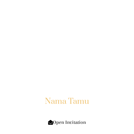
The Weddding Of
Putra & Putri
12.12.2023
Kepada Yth:
Nama Tamu
Di Tempat
Open Invitation